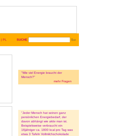
|
PL
SUCHE
"Wie viel Energie braucht der
Mensch?"
mehr Fragen
"Jeder Mensch hat seinen ganz
persönlichen Energiebedarf, der
davon abhängt wie aktiv man ist.
Beispielsweise verbraucht ein
16jähriger ca. 1800 kcal pro Tag was
etwa 3 Tafeln Vollmilchschokolade