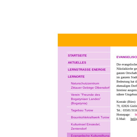
STARTSEITE
EVANGELISC
AKTUELLES
Die evangelische
Nikolaikirche ge
LERNSTRASSE ENERGIE
ganzen Ortschaf
LERNORTE
im ganzem Stadtg
Bedeutung hat da
Naturschutzzentrum
ehemaligen Dorf
Zittauer Gebirge Olbersdorf
Interieur ausgest
nähere Umgebung
Verein "Freunde des
Bogatyniaer Landes"
Kontakt (Büro):
(Bogatynia)
79,
02826 Görlit
Tagebau Turow
Tel.: 03581/315
Homepage:
h
Braunkohlekraftwerk Turow
E-Mail:
heil
Kulturinsel Einsiedel,
Zentendorf
Evangelische Kulturstiftung