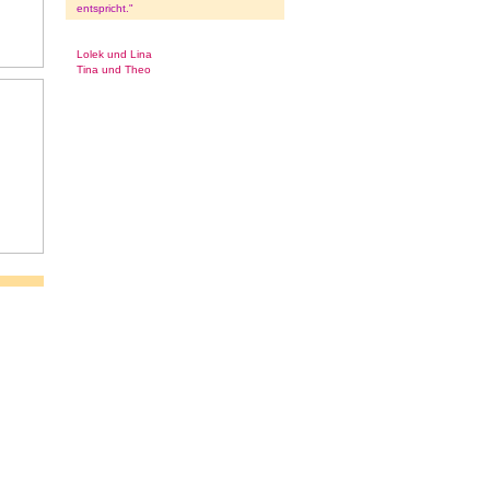
entspricht."
Lolek und Lina
Tina und Theo