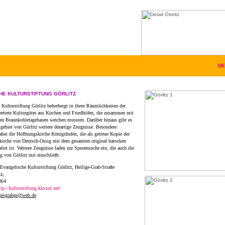
DE
HE KULTURSTIFTUNG GÖRLITZ
 Kulturstiftung Görlitz beherbergt in ihren Räumlichkeiten der
rettete Kulturgüter aus Kirchen und Friedhöfen, die zusammen mit
ten Braunkohletagebauen weichen mussten. Darüber hinaus gibt es
ebiet von Görlitz weitere derartige Zeugnisse. Besondere
bei die Hoffnungskirche Königshufen, die als getreue Kopie der
kirche von Deutsch-Ossig mit dem gesamten original barocken
altet ist. Weitere Zeugnisse laden zur Spurensuche ein, die auch die
 von Görlitz mit einschließt.
Evangelische Kulturstiftung Görlitz, Heilige-Grab-Straße
z,
864
ttp://kulturstiftung.kkvsol.net/
igesgrabgr@web.de