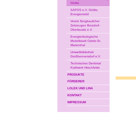
Görlitz
SAPOS e.V. Görlitz,
Energiemobil
Verein Bergbaulicher
Zeitzeugen Berzdorf-
Oberlausitz e.V.
Energieökologische
Modellstadt Ostritz-St.
Marienthal
Umweltbibliothek
Großhennersdorf e.V.
Technisches Denkmal
Kraftwerk Hirschfelde
PRODUKTE
FÖRDERER
LOLEK UND LINA
KONTAKT
IMPRESSUM