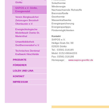
Görlitz
Solarthermie
Windenergie
SAPOS e.V. Görlitz,
Nachwachsende Rohstoffe
Energiemobil
Brennstoffzelle
Geothermie
Verein Bergbaulicher
Wasserkraftwerke
Zeitzeugen Berzdorf-
Energiespeicherung
Oberlausitz e.V.
Energiespartipps
Energieökologische
Fördermöglichkeiten
Modellstadt Ostritz-St.
Marienthal
Kontakt
SAPOS e.V.
Umweltbibliothek
Heilige-Grab-Str. 69
Großhennersdorf e.V.
02828 Görlitz
Tel.: 03581-316185
Technisches Denkmal
Mobil: 0152-09044203
Kraftwerk Hirschfelde
Fax: 03581-316186
PRODUKTE
Homepage:
www.sapos-goerlitz.de
FÖRDERER
LOLEK UND LINA
KONTAKT
IMPRESSUM