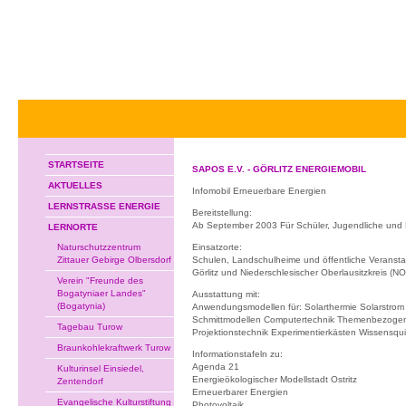
STARTSEITE
SAPOS E.V. - GÖRLITZ ENERGIEMOBIL
AKTUELLES
Infomobil Erneuerbare Energien
LERNSTRASSE ENERGIE
Bereitstellung:
Ab September 2003 Für Schüler, Jugendliche und
LERNORTE
Naturschutzzentrum
Einsatzorte:
Zittauer Gebirge Olbersdorf
Schulen, Landschulheime und öffentliche Veransta
Görlitz und Niederschlesischer Oberlausitzkreis (NO
Verein "Freunde des
Bogatyniaer Landes"
Ausstattung mit:
(Bogatynia)
Anwendungsmodellen für: Solarthermie Solarstrom
Schmittmodellen Computertechnik Themenbezoge
Tagebau Turow
Projektionstechnik Experimentierkästen Wissensqu
Braunkohlekraftwerk Turow
Informationstafeln zu:
Agenda 21
Kulturinsel Einsiedel,
Energieökologischer Modellstadt Ostritz
Zentendorf
Erneuerbarer Energien
Evangelische Kulturstiftung
Photovoltaik