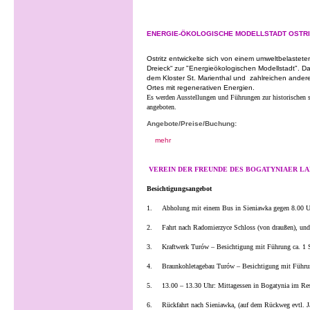
ENERGIE-ÖKOLOGISCHE MODELLSTADT OSTRIT
Ostritz entwickelte sich von einem umweltbelaste
Dreieck“ zur "Energieökologischen Modellstadt". D
dem Kloster St. Marienthal und zahlreichen ander
Ortes mit regenerativen Energien.
Es werden Ausstellungen und Führungen zur historischen
angeboten.
Angebote/Preise/Buchung:
mehr
VEREIN DER FREUNDE DES BOGATYNIAER L
Besichtigungsangebot
1.
Abholung mit einem Bus in Sieniawka gegen 8.00 Uhr
2.
Fahrt nach Radomierzyce Schloss (von draußen), un
3.
Kraftwerk Turów – Besichtigung mit Führung ca. 1 
4.
Braunkohletagebau Turów – Besichtigung mit Führun
5.
13.00 – 13.30 Uhr: Mittagessen in Bogatynia im Res
6.
Rückfahrt nach Sieniawka, (auf dem Rückweg evtl. Ja