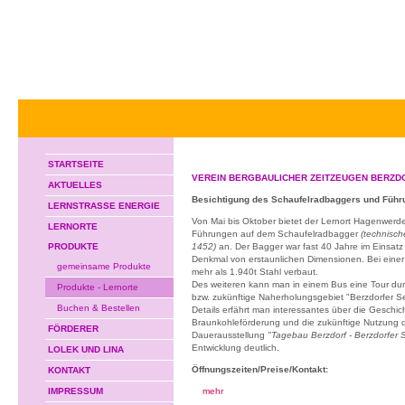
STARTSEITE
VEREIN BERGBAULICHER ZEITZEUGEN BERZD
AKTUELLES
Besichtigung des Schaufelradbaggers und Führ
LERNSTRASSE ENERGIE
Von Mai bis Oktober bietet der Lernort Hagenwerde
LERNORTE
Führungen auf dem Schaufelradbagger
(technisc
PRODUKTE
1452)
an. Der Bagger war fast 40 Jahre im Einsatz u
Denkmal von erstaunlichen Dimensionen. Bei eine
gemeinsame Produkte
mehr als 1.940t Stahl verbaut.
Des weiteren kann man in einem Bus eine Tour du
Produkte - Lernorte
bzw. zukünftige Naherholungsgebiet "Berzdorfer 
Buchen & Bestellen
Details erfährt man interessantes über die Geschic
Braunkohleförderung und die zukünftige Nutzung
FÖRDERER
Dauerausstellung
"Tagebau Berzdorf - Berzdorfer
Entwicklung deutlich.
LOLEK UND LINA
Öffnungszeiten/Preise/Kontakt:
KONTAKT
IMPRESSUM
mehr