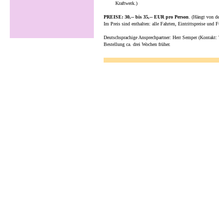
Kraftwerk.)
PREISE: 30,-- bis 35,-- EUR pro Person
. (Hängt von de
Im Preis sind enthalten: alle Fahrten, Eintrittspreise und 
Deutschsprachige Ansprechpartner: Herr Semper (Kontakt:
Bestellung ca. drei Wochen früher.