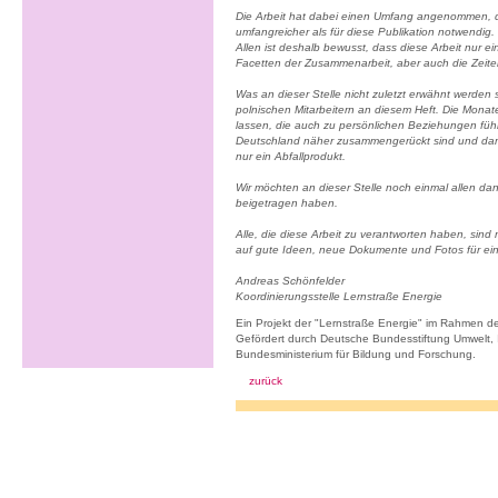
Die Arbeit hat dabei einen Umfang angenommen, der
umfangreicher als für diese Publikation notwendig.
Allen ist deshalb bewusst, dass diese Arbeit nur e
Facetten der Zusammenarbeit, aber auch die Zeite
Was an dieser Stelle nicht zuletzt erwähnt werden
polnischen Mitarbeitern an diesem Heft. Die Mona
lassen, die auch zu persönlichen Beziehungen füh
Deutschland näher zusammengerückt sind und dami
nur ein Abfallprodukt.
Wir möchten an dieser Stelle noch einmal allen da
beigetragen haben.
Alle, die diese Arbeit zu verantworten haben, sind
auf gute Ideen, neue Dokumente und Fotos für ein
Andreas Schönfelder
Koordinierungsstelle Lernstraße Energie
Ein Projekt der "Lernstraße Energie" im Rahmen d
Gefördert durch Deutsche Bundesstiftung Umwelt, I
Bundesministerium für Bildung und Forschung.
zurück