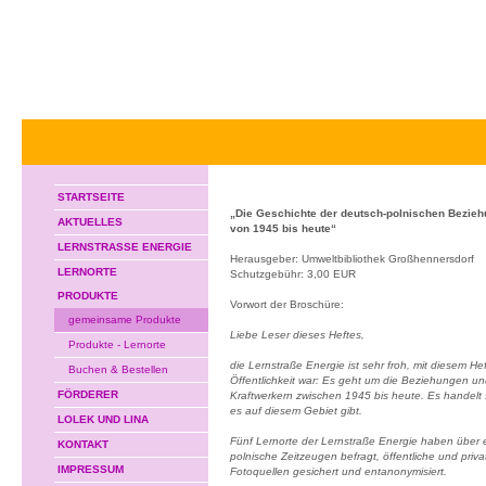
STARTSEITE
„Die Geschichte der deutsch-polnischen Bezieh
AKTUELLES
von 1945 bis heute“
LERNSTRASSE ENERGIE
Herausgeber: Umweltbibliothek Großhennersdorf
LERNORTE
Schutzgebühr: 3,00 EUR
PRODUKTE
Vorwort der Broschüre:
gemeinsame Produkte
Liebe Leser dieses Heftes,
Produkte - Lernorte
die Lernstraße Energie ist sehr froh, mit diesem 
Buchen & Bestellen
Öffentlichkeit war: Es geht um die Beziehungen u
FÖRDERER
Kraftwerkern zwischen 1945 bis heute. Es handelt s
es auf diesem Gebiet gibt.
LOLEK UND LINA
Fünf Lernorte der Lernstraße Energie haben über
KONTAKT
polnische Zeitzeugen befragt, öffentliche und priv
IMPRESSUM
Fotoquellen gesichert und entanonymisiert.