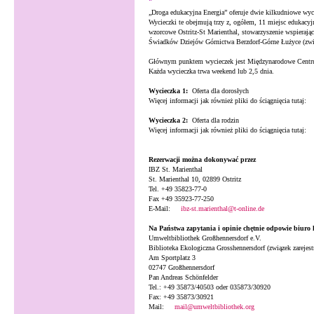
„Droga edukacyjna Energia” oferuje dwie kilkudniowe wyci
Wycieczki te obejmują trzy z, ogółem, 11 miejsc edukacyj
wzorcowe Ostritz-St Marienthal, stowarzyszenie wspierają
Świadków Dziejów Górnictwa Berzdorf-Górne Łużyce (zwią
Głównym punktem wycieczek jest Międzynarodowe Centrum
Każda wycieczka trwa weekend lub 2,5 dnia.
Wycieczka 1:
Oferta dla dorosłych
Więcej informacji jak również pliki do ściągnięcia tutaj:
Wycieczka 2:
Oferta dla rodzin
Więcej informacji jak również pliki do ściągnięcia tutaj:
Rezerwacji można dokonywać prz
ez
IBZ St. Marienthal
St. Marienthal 10, 02899 Ostritz
Tel. +49 35823-77-0
Fax +49 35923-77-250
E-Mail:
ibz-st.marienthal@t-online.de
Na Państwa zapytania i opinie chętnie odpowie biuro
Umweltbibliothek Großhennersdorf e.V.
Biblioteka Ekologiczna Grosshennersdorf (związek zarejes
Am Sportplatz 3
02747 Großhennersdorf
Pan Andreas Schönfelder
Tel.: +49 35873/40503 oder 035873/30920
Fax: +49 35873/30921
Mail:
mail@umweltbibliothek.org