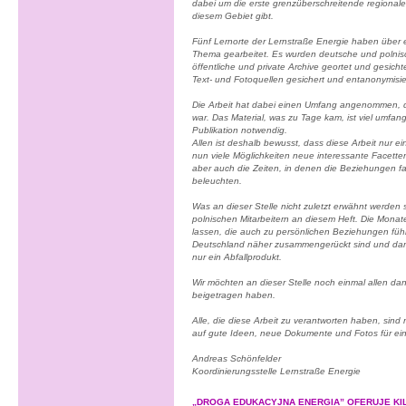
dabei um die erste grenzüberschreitende regionale 
diesem Gebiet gibt.
Fünf Lernorte der Lernstraße Energie haben über 
Thema gearbeitet. Es wurden deutsche und polnis
öffentliche und private Archive geortet und gesicht
Text- und Fotoquellen gesichert und entanonymisie
Die Arbeit hat dabei einen Umfang angenommen, 
war. Das Material, was zu Tage kam, ist viel umfang
Publikation notwendig.
Allen ist deshalb bewusst, dass diese Arbeit nur ei
nun viele Möglichkeiten neue interessante Facett
aber auch die Zeiten, in denen die Beziehungen fa
beleuchten.
Was an dieser Stelle nicht zuletzt erwähnt werden
polnischen Mitarbeitern an diesem Heft. Die Mona
lassen, die auch zu persönlichen Beziehungen füh
Deutschland näher zusammengerückt sind und dami
nur ein Abfallprodukt.
Wir möchten an dieser Stelle noch einmal allen da
beigetragen haben.
Alle, die diese Arbeit zu verantworten haben, sind
auf gute Ideen, neue Dokumente und Fotos für ein
Andreas Schönfelder
Koordinierungsstelle Lernstraße Energie
„DROGA EDUKACYJNA ENERGIA” OFERUJE KI