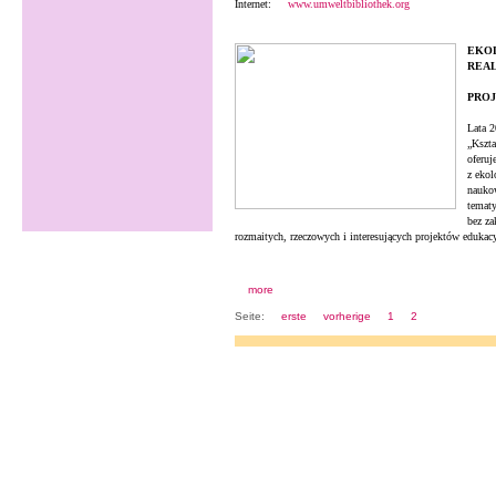
Internet:
www.umweltbibliothek.org
EKOL
REAL
PROJ
Lata 
„Kszta
oferu
z ekol
naukow
tematy
bez za
rozmaitych, rzeczowych i interesujących projektów edukac
more
Seite:
erste
vorherige
1
2