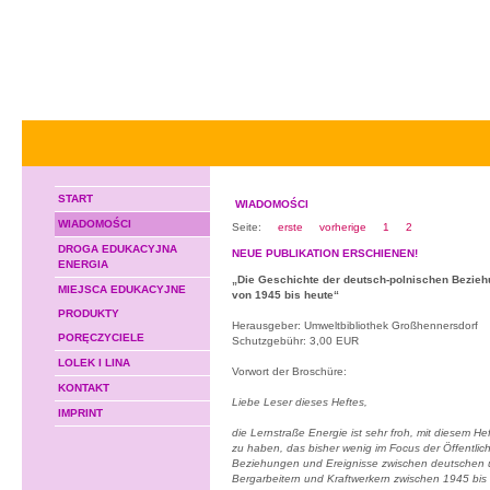
START
WIADOMOŚCI
WIADOMOŚCI
Seite:
erste
vorherige
1
2
DROGA EDUKACYJNA
NEUE PUBLIKATION ERSCHIENEN!
ENERGIA
„Die Geschichte der deutsch-polnischen Bezieh
MIEJSCA EDUKACYJNE
von 1945 bis heute“
PRODUKTY
Herausgeber: Umweltbibliothek Großhennersdorf
PORĘCZYCIELE
Schutzgebühr: 3,00 EUR
LOLEK I LINA
Vorwort der Broschüre:
KONTAKT
Liebe Leser dieses Heftes,
IMPRINT
die Lernstraße Energie ist sehr froh, mit diesem 
zu haben, das bisher wenig im Focus der Öffentlich
Beziehungen und Ereignisse zwischen deutschen 
Bergarbeitern und Kraftwerkern zwischen 1945 bis 