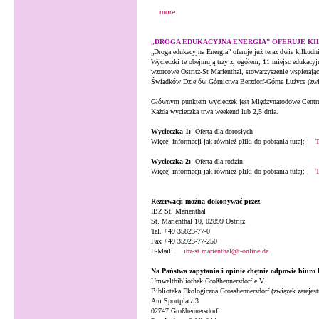
more
„DROGA EDUKACYJNA ENERGIA” OFERUJE K
„Droga edukacyjna Energia” oferuje już teraz dwie kilkudn
Wycieczki te obejmują trzy z, ogółem, 11 miejsc edukacyj
wzorcowe Ostritz-St Marienthal, stowarzyszenie wspierają
Świadków Dziejów Górnictwa Berzdorf-Górne Łużyce (zwią
Głównym punktem wycieczek jest Międzynarodowe Centrum
Każda wycieczka trwa weekend lub 2,5 dnia.
Wycieczka 1:
Oferta dla dorosłych
Więcej informacji jak również pliki do pobrania tutaj:
T
Wycieczka 2:
Oferta dla rodzin
Więcej informacji jak również pliki do pobrania tutaj:
T
Rezerwacji można dokonywać przez
IBZ St. Marienthal
St. Marienthal 10, 02899 Ostritz
Tel. +49 35823-77-0
Fax +49 35923-77-250
E-Mail:
ibz-st.marienthal@t-online.de
Na Państwa zapytania i opinie chętnie odpowie biuro
Umweltbibliothek Großhennersdorf e.V.
Biblioteka Ekologiczna Grosshennersdorf (związek zarejes
Am Sportplatz 3
02747 Großhennersdorf