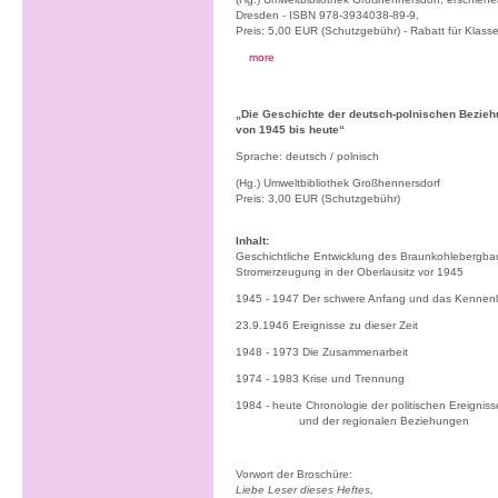
Dresden - ISBN 978-3934038-89-9,
Preis: 5,00 EUR (Schutzgebühr) - Rabatt für Klass
more
„Die Geschichte der deutsch-polnischen Bezieh
von 1945 bis heute“
Sprache: deutsch / polnisch
(Hg.) Umweltbibliothek Großhennersdorf
Preis: 3,00 EUR (Schutzgebühr)
Inhalt:
Geschichtliche Entwicklung des Braunkohlebergba
Stromerzeugung in der Oberlausitz vor 1945
1945 - 1947 Der schwere Anfang und das Kennen
23.9.1946 Ereignisse zu dieser Zeit
1948 - 1973 Die Zusammenarbeit
1974 - 1983 Krise und Trennung
1984 - heute Chronologie der politischen Ereigniss
und der regionalen Beziehungen
Vorwort der Broschüre:
Liebe Leser dieses Heftes,