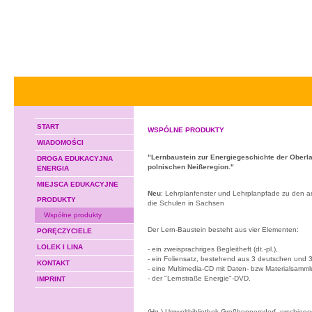
START
WSPÓLNE PRODUKTY
WIADOMOŚCI
"Lernbaustein zur Energiegeschichte der Oberl
DROGA EDUKACYJNA
polnischen Neißeregion."
ENERGIA
MIEJSCA EDUKACYJNE
Neu
: Lehrplanfenster und Lehrplanpfade zu den a
PRODUKTY
die Schulen in Sachsen
Współne produkty
Der Lern-Baustein besteht aus vier Elementen:
PORĘCZYCIELE
LOLEK I LINA
- ein zweisprachriges Begleitheft (dt.-pl.),
- ein Foliensatz, bestehend aus 3 deutschen und 3
KONTAKT
- eine Multimedia-CD mit Daten- bzw Materialsamm
- der "Lernstraße Energie"-DVD.
IMPRINT
(Hg.) Umweltbibliothek Großhennersdorf, erschiene