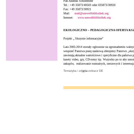
Pan Andreas Schönfelder
Tel.: +49 35873/40503 oder 035873/30920
Fax: +49 35873/30921
Mail:
mail@umweltbibliothek.org
Internet:
www.umweltbibliothek.org
EKOLOGICZNO – PEDAGOGICZNA OFERTA KS
Projekt „ Skrzynie informacyjne”
Lata 2005-2014 zostały ogłoszone na zgromadzeniu walny
wesprzeć Panstwa pracę naukową oferujemy Panstwu „skrz
zawierają aktualne wartościowe i specyficzne dla państwa p
kasety video, gry, CD-romy itp. Wszystko po to aby umoż
zakupów,
realizowanie rozmaitych, rzeczowych i interesu
Tematyka i zdj
ęcia
zobacz DE